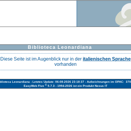
Biblioteca Leonardiana
Diese Seite ist im Augenblick nur in der
italienischen Sprache
vorhanden
blioteca Leonardiana - Letztes Update: 06-08-2026 23:18:37 - Aufzeichnungen im OPAC: 37
©
EasyWeb Five
5.7.3 - 1994-2026
ist ein Produkt Nexus IT