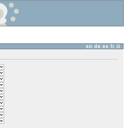
en
de
es
fr
it