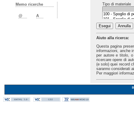
Tipo di materiale
Memo ricerche
@
A
Lingua
Aiuto alla ricerca:
Questa pagina present
informazioni, anche i
per autore e titolo, o
ricercare opere di aut
(e solo) quei record c
saranno considerati ai 
Genere
Per maggiori informazi
B
Sottoinsiemi del c