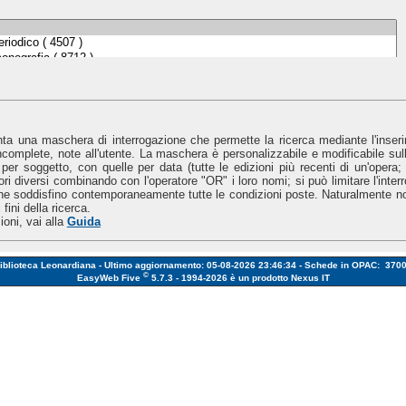
a una maschera di interrogazione che permette la ricerca mediante l'inserimen
ncomplete, note all'utente. La maschera è personalizzabile e modificabile sul
 per soggetto, con quelle per data (tutte le edizioni più recenti di un'opera;
ori diversi combinando con l'operatore "OR" i loro nomi; si può limitare l'interr
he soddisfino contemporaneamente tutte le condizioni poste. Naturalmente non è
fini della ricerca.
oni, vai alla
Guida
iblioteca Leonardiana - Ultimo aggiornamento: 05-08-2026 23:46:34 - Schede in OPAC: 370
©
EasyWeb Five
5.7.3 - 1994-2026
è un prodotto Nexus IT
atalogo