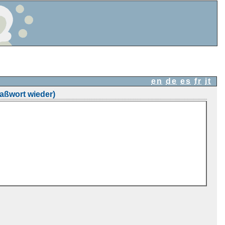
en
de
es
fr
it
aßwort wieder)