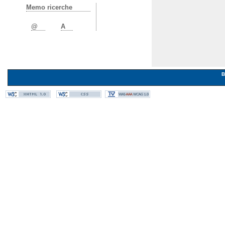
Memo ricerche
@
A
B