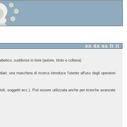
en
de
es
fr
it
etico, suddivise in liste (autore, titolo e collana).
iati; una maschera di ricerca introduce l'utente all'uso degli operatori
itoli, soggetti ecc.). Può essere utilizzata anche per ricerche avanzate