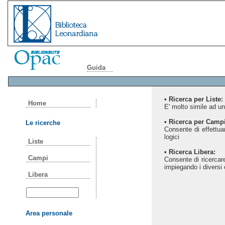
Guida
• Ricerca per Liste:
Home
E' molto simile ad una
• Ricerca per Campi
Le ricerche
Consente di effettuar
logici
Liste
• Ricerca Libera:
Campi
Consente di ricercare
impiegando i diversi c
Libera
Area personale